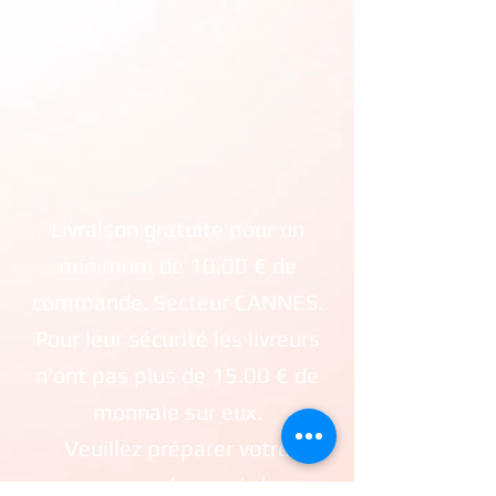
Livraison gratuite pour un
minimum de 10.00 € de
commande. Secteur CANNES.
Pour leur sécurité les livreurs
n'ont pas plus de 15.00 € de
monnaie sur eux.
Veuillez préparer votre
commande avant de